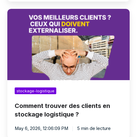
Comment
trouver
des
clients
en
stockage
logistique
?
stockage-logistique
Comment trouver des clients en
stockage logistique ?
May 6, 2026, 12:06:09 PM
5 min de lecture