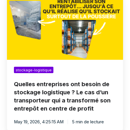
entreprises
ont
besoin
de
stockage
logistique
?
Le
cas
d’un
transporteur
qui
a
stockage-logistique
transformé
son
Quelles entreprises ont besoin de
entrepôt
stockage logistique ? Le cas d’un
en
centre
transporteur qui a transformé son
de
entrepôt en centre de profit
profit
May 19, 2026, 4:25:15 AM
5 min de lecture