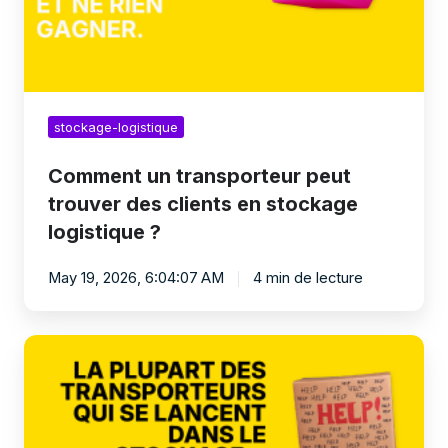
en
stockage
logistique
?
stockage-logistique
Comment un transporteur peut
trouver des clients en stockage
logistique ?
May 19, 2026, 6:04:07 AM
4 min de lecture
Comment
commencer
le
stockage
logistique
quand