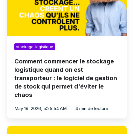
on
est
transporteur
:
le
logiciel
de
gestion
stockage-logistique
de
stock
Comment commencer le stockage
qui
logistique quand on est
permet
d'éviter
transporteur : le logiciel de gestion
le
de stock qui permet d'éviter le
chaos
chaos
May 19, 2026, 5:25:54 AM
4 min de lecture
Comment