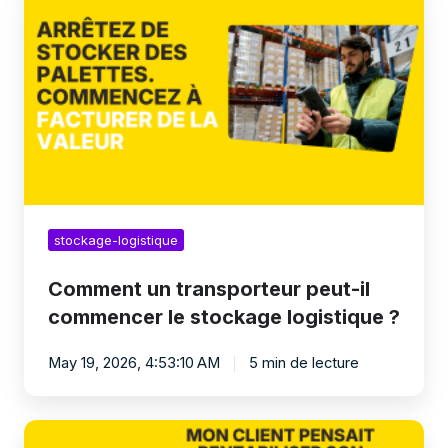
un
transporteur
peut-
il
commencer
le
stockage
logistique
?
stockage-logistique
Comment un transporteur peut-il
commencer le stockage logistique ?
May 19, 2026, 4:53:10 AM
5 min de lecture
Quelles