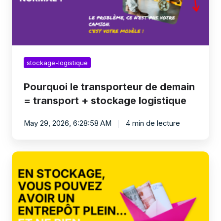
+
stockage
logistique
stockage-logistique
Pourquoi le transporteur de demain
= transport + stockage logistique
May 29, 2026, 6:28:58 AM
4 min de lecture
Comment
un
transporteur
peut
trouver
des
clients