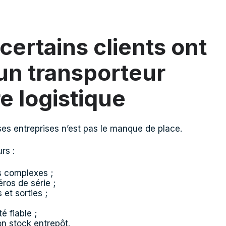
certains clients ont
un transporteur
re logistique
s entreprises n’est pas le manque de place.
rs :
s complexes ;
ros de série ;
 et sorties ;
é fiable ;
on stock entrepôt.