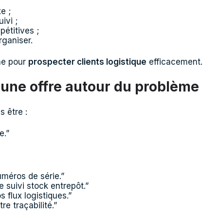
e ;
ivi ;
pétitives ;
organiser.
che pour
prospecter clients logistique
efficacement.
 une offre autour du problème
 être :
e.”
méros de série.”
 suivi stock entrepôt.”
 flux logistiques.”
e traçabilité.”