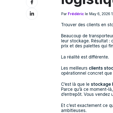
sur
Facebook
Partagez
Par
Frédéric
le May 6, 2026 
sur
LinkedIn
Trouver des clients en sto
Beaucoup de transporteurs
leur stockage. Résultat :
prix et des palettes qui fi
La réalité est différente.
Les meilleurs
clients sto
opérationnel concret que 
C’est là que le
stockage l
Parce qu’à ce moment-là
d’entrepôt. Vous vendez u
Et c’est exactement ce q
ambitieuses.