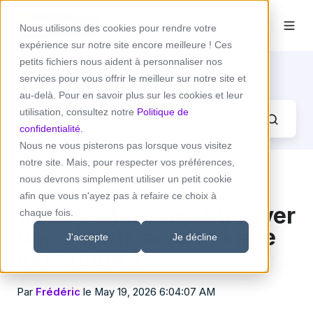
Nous utilisons des cookies pour rendre votre
expérience sur notre site encore meilleure ! Ces
petits fichiers nous aident à personnaliser nos
le blog
services pour vous offrir le meilleur sur notre site et
au-delà. Pour en savoir plus sur les cookies et leur
utilisation, consultez notre
Politique de
confidentialité.
Nous ne vous pisterons pas lorsque vous visitez
notre site. Mais, pour respecter vos préférences,
nous devrons simplement utiliser un petit cookie
Comment un
afin que vous n'ayez pas à refaire ce choix à
transporteur peut trouver
chaque fois.
des clients en stockage
J'accepte
Je décline
logistique ?
Par
Frédéric
le May 19, 2026 6:04:07 AM