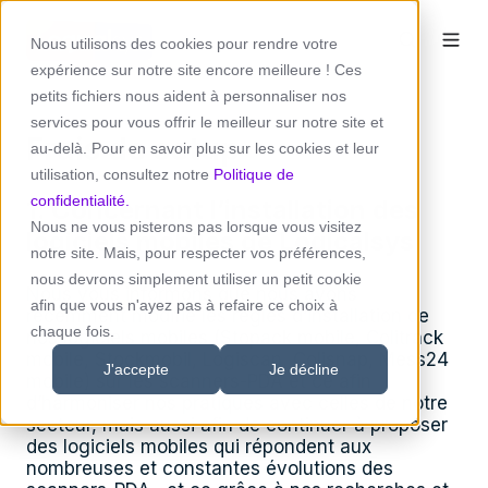
Nous utilisons des cookies pour rendre votre
expérience sur notre site encore meilleure ! Ces
petits fichiers nous aident à personnaliser nos
services pour vous offrir le meilleur sur notre site et
Frais de setup
au-delà. Pour en savoir plus sur les cookies et leur
utilisation, consultez notre
Politique de
confidentialité.
1. Concernant l’installation des
Nous ne vous pisterons pas lorsque vous visitez
logiciels mobiles de Logicalsys
notre site. Mais, pour respecter vos préférences,
nous devrons simplement utiliser un petit cookie
Nous vous informons que nous avons
afin que vous n'ayez pas à refaire ce choix à
récemment modifié les règles d’installation de
chaque fois.
nos logiciels mobiles (Stopack mobile, Colitrack
mobile, Stockmobil, Logiscan, Colisnap, Mess24
J'accepte
Je décline
mobile) sur les scanners-PDA et ce afin
d’harmoniser nos pratiques avec celles de notre
secteur, mais aussi afin de continuer à proposer
des logiciels mobiles qui répondent aux
nombreuses et constantes évolutions des