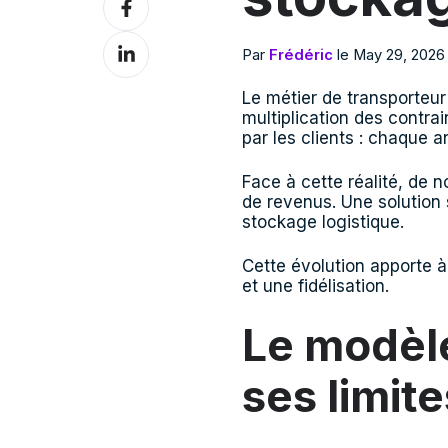
sur
Facebook
Partagez
Par
Frédéric
le May 29, 2026
sur
LinkedIn
Le métier de transporteu
multiplication des contra
par les clients : chaque 
Face à cette réalité, de
de revenus. Une solution 
stockage logistique.
Cette évolution apporte à
et une fidélisation.
Le modèle
ses limite