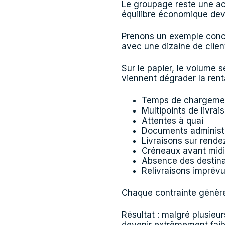
Le groupage reste une act
équilibre économique devi
Prenons un exemple concr
avec une dizaine de clien
Sur le papier, le volume s
viennent dégrader la renta
Temps de chargemen
Multipoints de livrai
Attentes à quai
Documents administr
Livraisons sur rend
Créneaux avant mid
Absence des destina
Relivraisons imprév
Chaque contrainte génère
Résultat : malgré plusieu