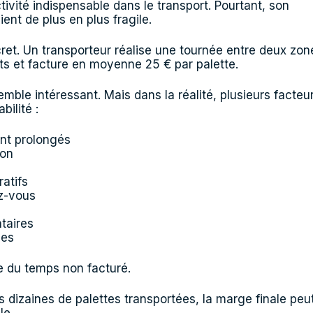
ivité indispensable dans le transport. Pourtant, son
ent de plus en plus fragile.
et. Un transporteur réalise une tournée entre deux zon
ts et facture en moyenne 25 € par palette.
emble intéressant. Mais dans la réalité, plusieurs facteu
bilité :
t prolongés
son
atifs
ez-vous
i
taires
ues
 du temps non facturé.
rs dizaines de palettes transportées, la marge finale peu