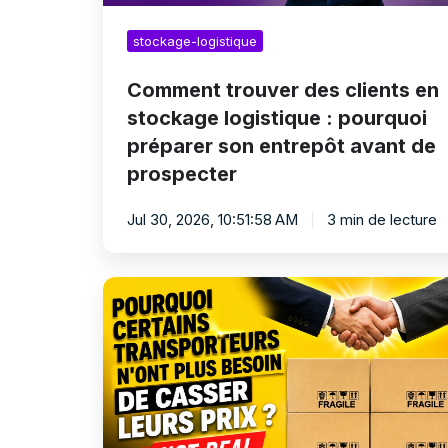
son
entrepôt
stockage-logistique
avant
de
prospecter
Comment trouver des clients en
stockage logistique : pourquoi
préparer son entrepôt avant de
prospecter
Jul 30, 2026, 10:51:58 AM
3 min de lecture
Pourquoi
certains
transporteurs
deviennent
indispensables
grâce
au
stockage
logistique