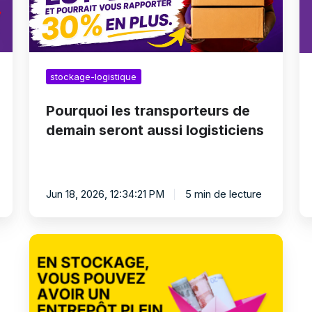
logisticiens
+
s
lo
stockage-logistique
Pourquoi les transporteurs de
demain seront aussi logisticiens
Jun 18, 2026, 12:34:21 PM
5 min de lecture
Comment
un
transporteur
peut
trouver
des