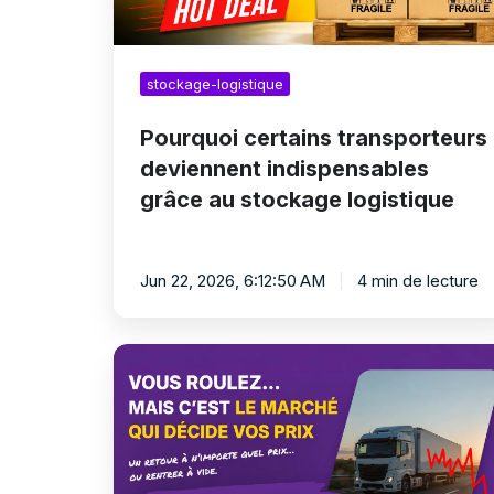
stockage-logistique
Pourquoi certains transporteurs
deviennent indispensables
grâce au stockage logistique
Jun 22, 2026, 6:12:50 AM
4 min de lecture
Comment
développer
son
entreprise
de
transport
grâce