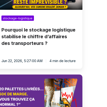
ansporteurs
stockage-logistique
Pourquoi le stockage logistique
stabilise le chiffre d’affaires
des transporteurs ?
Jun 22, 2026, 5:27:00 AM
4 min de lecture
urquoi
ansporteur
e
emain
ansport