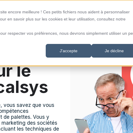
ite encore meilleure ! Ces petits fichiers nous aident à personnaliser
ockage logistique
Transport de colis et palettes
our en savoir plus sur les cookies et leur utilisation, consultez notre
pour respecter vos préférences, nous devrons simplement utiliser un pet
J'accepte
Je décline
r le
calsys
e, vous savez que vous
 compétences
et de palettes. Vous y
 marketing des sociétés
ncluant les techniques de