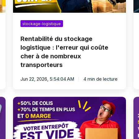
à
tr
de
?
nombreux
stockage-logistique
transporteurs
Rentabilité du stockage
logistique : l'erreur qui coûte
cher à de nombreux
transporteurs
Jun 22, 2026, 5:54:04 AM
4 min de lecture
Pourquoi
Po
les
le
transporteurs
tr
de
d
demain
d
seront
=
aussi
tr