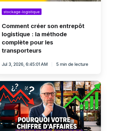
s
ansporteurs
stockage-logistique
Comment créer son entrepôt
logistique : la méthode
complète pour les
transporteurs
Jul 3, 2026, 6:45:01 AM
5 min de lecture
urquoi
tockage
gistique
abilise
iffre
affaires
es