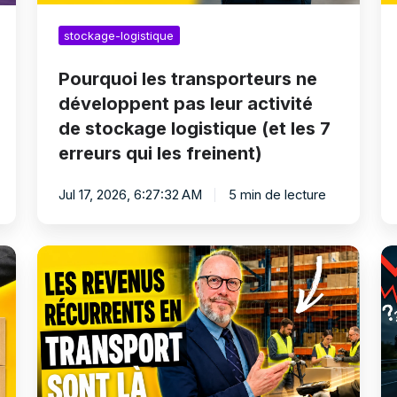
logistique
le
(et
tr
stockage-logistique
les
7
erreurs
Pourquoi les transporteurs ne
qui
développent pas leur activité
les
de stockage logistique (et les 7
freinent)
erreurs qui les freinent)
Jul 17, 2026, 6:27:32 AM
5 min de lecture
Rentabilité
Po
du
le
stockage
s
logistique
lo
:
st
l'erreur
le
qui
ch
coûte
d’
cher
d