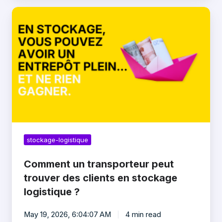
Comment
un
transporteur
peut
trouver
des
clients
en
stockage
logistique
?
stockage-logistique
Comment un transporteur peut
trouver des clients en stockage
logistique ?
May 19, 2026, 6:04:07 AM
4 min read