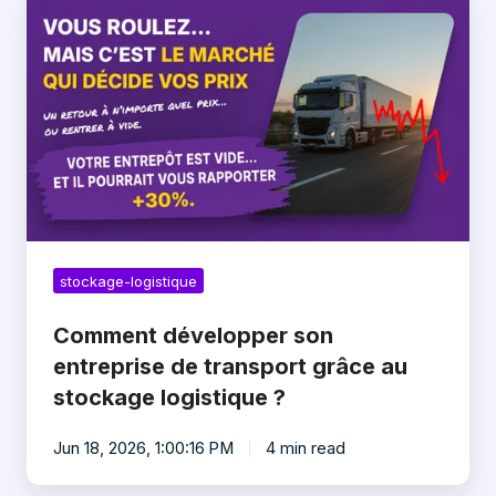
développer
son
entreprise
de
transport
grâce
au
stockage
logistique
?
stockage-logistique
Comment développer son
entreprise de transport grâce au
stockage logistique ?
Jun 18, 2026, 1:00:16 PM
4 min read