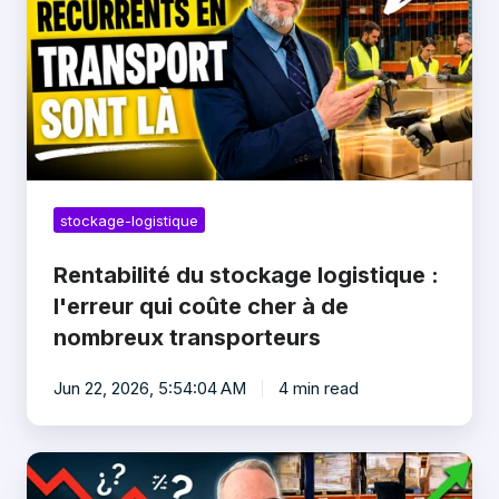
:
l'erreur
qui
coûte
cher
à
de
nombreux
transporteurs
stockage-logistique
Rentabilité du stockage logistique :
l'erreur qui coûte cher à de
nombreux transporteurs
Jun 22, 2026, 5:54:04 AM
4 min read
Pourquoi
le