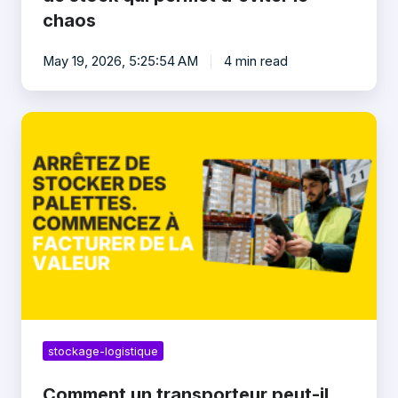
chaos
chaos
May 19, 2026, 5:25:54 AM
4 min read
Comment
un
transporteur
peut-
il
commencer
le
stockage
logistique
?
stockage-logistique
Comment un transporteur peut-il