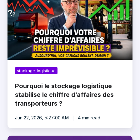
stockage
logistique
stabilise
le
chiffre
d’affaires
des
transporteurs
?
stockage-logistique
Pourquoi le stockage logistique
stabilise le chiffre d’affaires des
transporteurs ?
Jun 22, 2026, 5:27:00 AM
4 min read
Comment