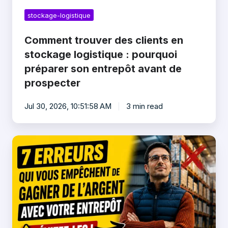
avant
de
stockage-logistique
prospecter
Comment trouver des clients en
stockage logistique : pourquoi
préparer son entrepôt avant de
prospecter
Jul 30, 2026, 10:51:58 AM
3 min read
Pourquoi
les
transporteurs
ne
développent
pas
leur
activité
de