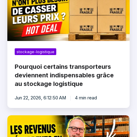
grâce
au
stockage
logistique
stockage-logistique
Pourquoi certains transporteurs
deviennent indispensables grâce
au stockage logistique
Jun 22, 2026, 6:12:50 AM
4 min read
Rentabilité
du
stockage
logistique