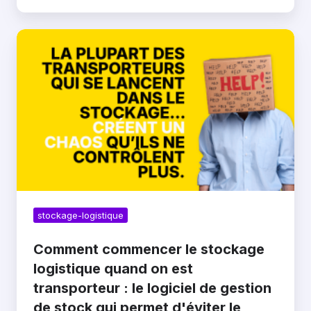
Comment
commencer
le
stockage
logistique
quand
on
est
transporteur
:
le
logiciel
de
gestion
stockage-logistique
de
stock
Comment commencer le stockage
qui
logistique quand on est
permet
d'éviter
transporteur : le logiciel de gestion
le
de stock qui permet d'éviter le