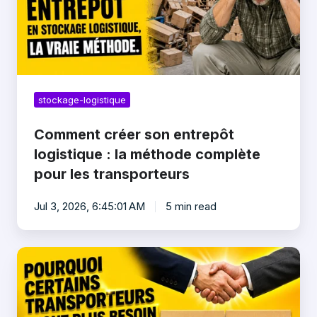
la
méthode
complète
pour
les
transporteurs
stockage-logistique
Comment créer son entrepôt
logistique : la méthode complète
pour les transporteurs
Jul 3, 2026, 6:45:01 AM
5 min read
Pourquoi
certains
transporteurs
deviennent
indispensables