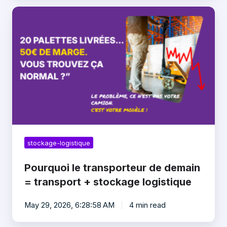
Pourquoi
le
transporteur
de
demain
=
transport
+
stockage
logistique
stockage-logistique
Pourquoi le transporteur de demain
= transport + stockage logistique
May 29, 2026, 6:28:58 AM
4 min read