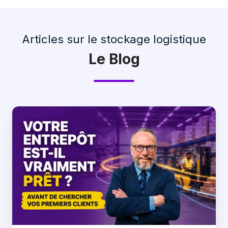
Articles sur le stockage logistique
Le Blog
Comment
trouver
des
clients
en
stockage
logistique
:
pourquoi
préparer
son
entrepôt