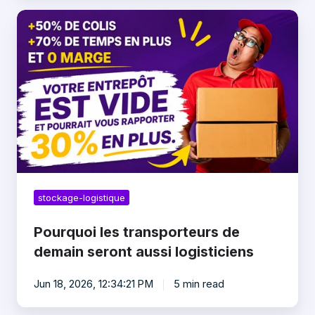
Pourquoi
les
transporteurs
de
demain
seront
aussi
logisticiens
stockage-logistique
Pourquoi les transporteurs de
demain seront aussi logisticiens
Jun 18, 2026, 12:34:21 PM
5 min read