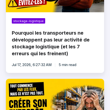
stockage
logistique
(et
les
stockage-logistique
7
erreurs
qui
Pourquoi les transporteurs ne
les
développent pas leur activité de
freinent)
stockage logistique (et les 7
erreurs qui les freinent)
Jul 17, 2026, 6:27:32 AM
5 min read
Comment
créer
son
entrepôt
logistique
: