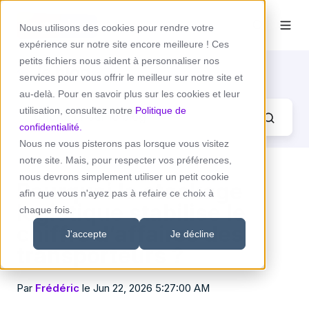
Nous utilisons des cookies pour rendre votre
expérience sur notre site encore meilleure ! Ces
petits fichiers nous aident à personnaliser nos
le blog
services pour vous offrir le meilleur sur notre site et
au-delà. Pour en savoir plus sur les cookies et leur
utilisation, consultez notre
Politique de
confidentialité.
Nous ne vous pisterons pas lorsque vous visitez
notre site. Mais, pour respecter vos préférences,
nous devrons simplement utiliser un petit cookie
Pourquoi le stockage
afin que vous n'ayez pas à refaire ce choix à
logistique stabilise le
chaque fois.
chiffre d’affaires des
J'accepte
Je décline
transporteurs ?
Par
Frédéric
le Jun 22, 2026 5:27:00 AM