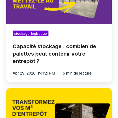
contenir
votre
entrepôt
?
stockage-logistique
Capacité stockage : combien de
palettes peut contenir votre
entrepôt ?
Apr 29, 2026, 1:41:21 PM
5 min de lecture
Combien
rapporte
un
entrepôt
en
stockage