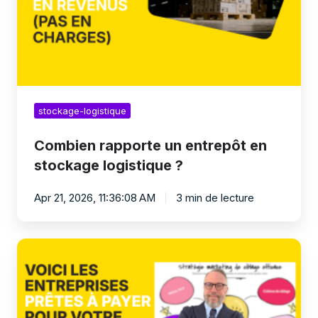
logistique
?
stockage-logistique
Combien rapporte un entrepôt en
stockage logistique ?
Apr 21, 2026, 11:36:08 AM
3 min de lecture
Quelles
entreprises
ont
besoin
du
stockage