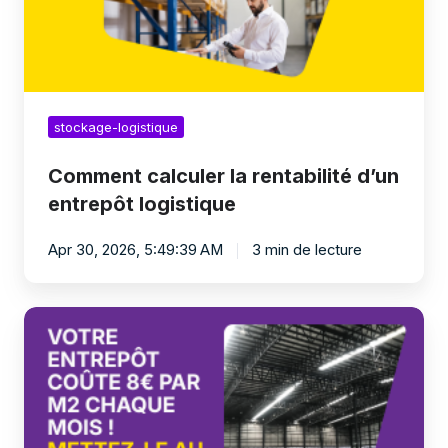
stockage-logistique
Comment calculer la rentabilité d’un
entrepôt logistique
Apr 30, 2026, 5:49:39 AM
3 min de lecture
Capacité
stockage
:
combien
de
palettes
peut