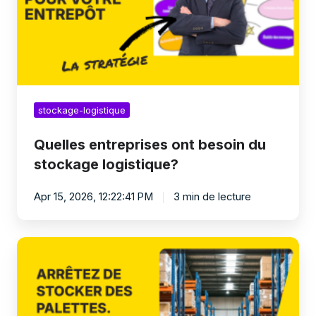
logistique?
stockage-logistique
Quelles entreprises ont besoin du
stockage logistique?
Apr 15, 2026, 12:22:41 PM
3 min de lecture
Comment
un
transporteur
peut-
il
démarrer