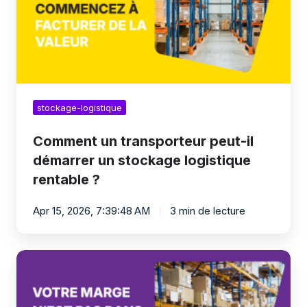
un
stockage
logistique
rentable
?
stockage-logistique
Comment un transporteur peut-il
démarrer un stockage logistique
rentable ?
Apr 15, 2026, 7:39:48 AM
3 min de lecture
Pourquoi
développer
le
stockage