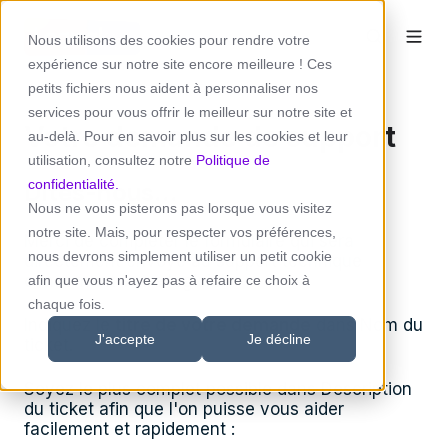
Nous utilisons des cookies pour rendre votre
expérience sur notre site encore meilleure ! Ces
petits fichiers nous aident à personnaliser nos
services pour vous offrir le meilleur sur notre site et
Votre demande de support
au-delà. Pour en savoir plus sur les cookies et leur
utilisation, consultez notre
Politique de
confidentialité.
Dites-nous...
Nous ne vous pisterons pas lorsque vous visitez
notre site. Mais, pour respecter vos préférences,
Merci de compléter le formulaire qui sera
nous devrons simplement utiliser un petit cookie
directement envoyé au support technique
concernant votre logiciel.
afin que vous n'ayez pas à refaire ce choix à
chaque fois.
Indiquez le
titre de votre demande
dans Nom du
J'accepte
Je décline
ticket.
Soyez le plus complet possible dans Description
du ticket afin que l'on puisse vous aider
facilement et rapidement :