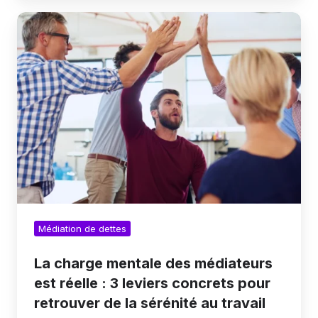
La
charge
mentale
des
médiateurs
est
réelle
:
3
leviers
concrets
pour
retrouver
de
la
Médiation de dettes
sérénité
au
travail
La charge mentale des médiateurs
est réelle : 3 leviers concrets pour
retrouver de la sérénité au travail