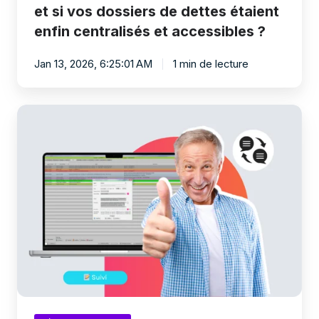
?
et si vos dossiers de dettes étaient
enfin centralisés et accessibles ?
Jan 13, 2026, 6:25:01 AM
1 min de lecture
Comment
désengorger
votre
service
de
médiation
de
dettes
sans
sacrifier
l’accompagnement
humain
?