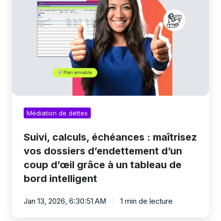
maîtrisez
vos
dossiers
d’endettement
d’un
coup
d’œil
grâce
à
un
tableau
Médiation de dettes
de
bord
intelligent
Suivi, calculs, échéances : maîtrisez
vos dossiers d’endettement d’un
coup d’œil grâce à un tableau de
bord intelligent
Jan 13, 2026, 6:30:51 AM
1 min de lecture