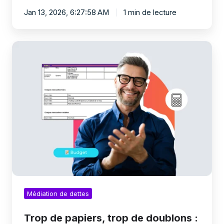
Jan 13, 2026, 6:27:58 AM
1 min de lecture
Trop
de
papiers,
trop
de
doublons
:
et
si
vos
dossiers
de
dettes
étaient
enfin
Médiation de dettes
centralisés
et
accessibles
Trop de papiers, trop de doublons :