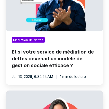
dettes
devenait
un
modèle
de
gestion
sociale
efficace
Médiation de dettes
?
Et si votre service de médiation de
dettes devenait un modèle de
gestion sociale efficace ?
Jan 13, 2026, 6:34:24 AM
1 min de lecture
Suivi,
calculs,
échéances
: